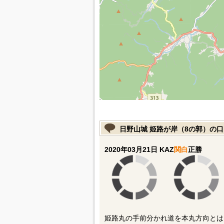
日野山城 姫路が岸（8の郭）の
2020年03月21日 KAZ
関白
正勝