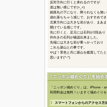
姫路丸の手前分かれ道を本丸方向とは
反対方向に行くと来れるのですが
道は無い感じです(>_<)
姫路丸の下になり、降りれなくも無い
崩れ落ちちゃう感じで、おすすめでき
北東方向には大きな岩があり、まあま
開けている感じです。
先に行くと、足元には石列が2段あり
外向きの石列が確認出来ました。
先端には大きな岩が乗っかっており
これも築山との事です。
やぱ！景色と共に築山を鑑賞してたと
思います(^-^)
「ニッポン城めぐり」は、iPhone・a
利用料金は無料！いますぐ城めぐりを