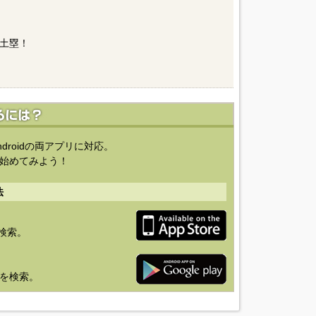
土塁！
ndroidの両アプリに対応。
始めてみよう！
法
を検索。
り」を検索。