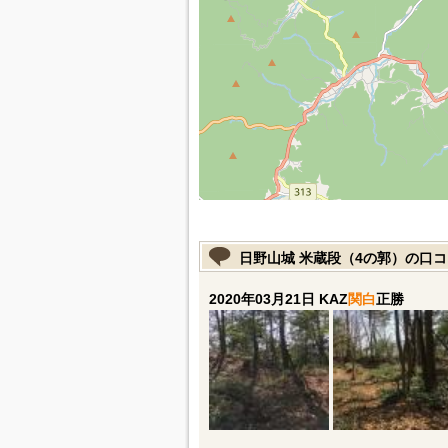
日野山城 米蔵段（4の郭）の口
2020年03月21日 KAZ
関白
正勝