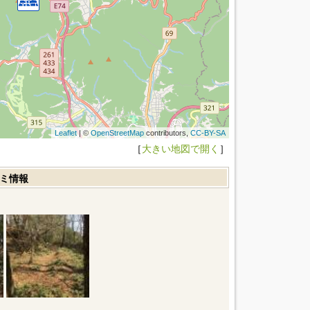
Leaflet
| ©
OpenStreetMap
contributors,
CC-BY-SA
［
大きい地図で開く
］
コミ情報