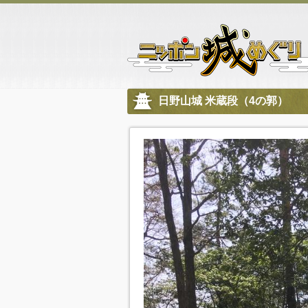
日野山城 米蔵段（4の郭）