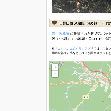
日野山城 米蔵段（4の郭）（［
吉川氏城館
に投稿された周辺スポット
段（4の郭）」の地図・口コミがご覧
※
「ニッポン城めぐり」アプリ
では、スタン
周辺城郭や史跡など、様々な関連スポット
+
−