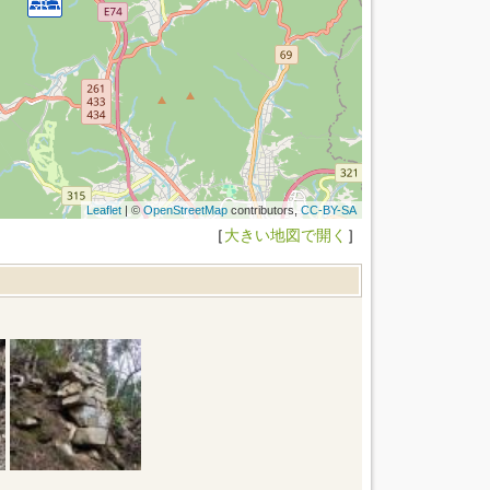
Leaflet
| ©
OpenStreetMap
contributors,
CC-BY-SA
［
大きい地図で開く
］