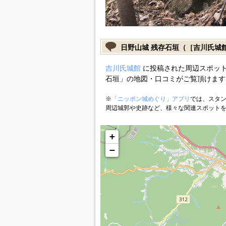
日野山城 残存石垣（［吉川氏城
吉川氏城館
に投稿された周辺スポット
石垣」の地図・口コミがご覧頂けます
※
「ニッポン城めぐり」アプリ
では、スタン
周辺城郭や史跡など、様々な関連スポット
+
−