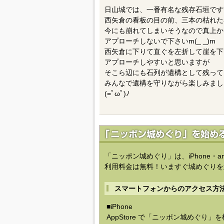
日山城では、一番有名な残存石垣です*\(^
西矢倉の看板の目の前、三本の枯れた
今にも崩れてしまいそうなので真上か
アプローチしないで下さいm(_ _)m
西矢倉に下りて直ぐを左折して崖を下
アプローチしやすいと思いますが
そこら辺にも石列が遺構として残ってい
みんなで遺構を守りながら楽しみまし
(=ﾟωﾟ)ﾉ
「ニッポン城めぐり」は、iPhone・a
利用料金は無料！いますぐ城めぐりを
スマートフォンからのアクセス方
■iPhone
AppStore で「ニッポン城めぐり」