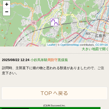
+
−
Leaflet
| ©
OpenStreetMap
contributors,
CC-BY-SA
大きい地図で開く
2025/08/22 12:24
小鉄馬単騎
周防守
黒煤蕪
訪問時、主郭直下に猪の物と思われる獣道がありましたので、ご注
意下さい。
(C)UM.Succeed,Inc.