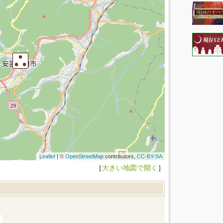
Leaflet
| ©
OpenStreetMap
contributors,
CC-BY-SA
［
大きい地図で開く
］