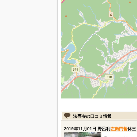
法専寺の口コミ情報
2019年11月01日 野呂利
左衛門督
休三