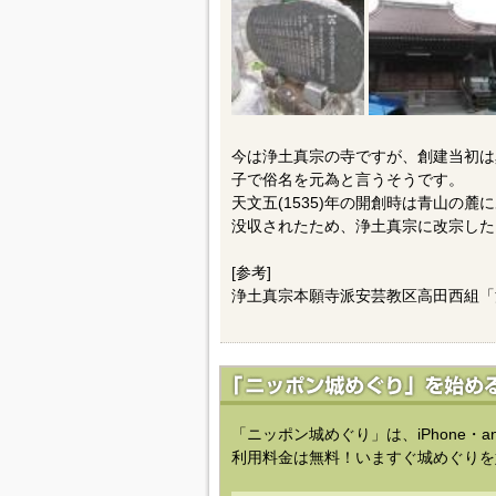
今は浄土真宗の寺ですが、創建当初は
子で俗名を元為と言うそうです。
天文五(1535)年の開創時は青山の
没収されたため、浄土真宗に改宗した
[参考]
浄土真宗本願寺派安芸教区高田西組「
「ニッポン城めぐり」は、iPhone・a
利用料金は無料！いますぐ城めぐりを