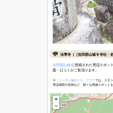
法専寺（［吉田郡山城
寺社・
吉田郡山城
に投稿された周辺スポット
図・口コミがご覧頂けます。
※
「ニッポン城めぐり」アプリ
では、スタン
周辺城郭や史跡など、様々な関連スポット
+
−