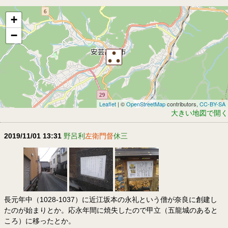
+
−
Leaflet
| ©
OpenStreetMap
contributors,
CC-BY-SA
大きい地図で開く
2019/11/01 13:31
野呂利
左衛門督
休三
長元年中（1028-1037）に近江坂本の永礼という僧が奈良に創建し
たのが始まりとか。応永年間に焼失したので甲立（五龍城のあると
ころ）に移ったとか。