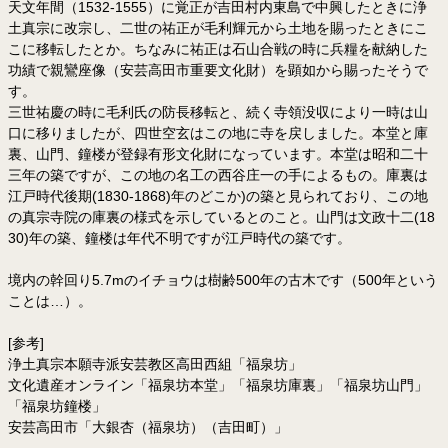
天文年間（1532-1555）に覚正が吉田村内東島で中興したときに浄
土真宗に改宗し、二世の祐正が毛利輝元から土地を賜ったときにこ
こに移転したとか。ちなみに祐正は石山合戦の時に兵糧を献納した
功績で親鸞座像（安芸高田市重要文化財）を顕如から賜ったそうで
す。
三世祐慶の時に毛利氏の防長移転と、続く寺領没収により一時は山
口に移りましたが、四世空玄はこの地に寺を戻しました。本堂と庫
裏、山門、鐘楼が登録有形文化財になっています。本堂は昭和二十
三年の築ですが、この地の名工の西谷庄一の手によるもの。庫裏は
江戸時代後期(1830-1868)年のどこか)の築と見られており、この地
の真宗寺院の庫裏の様式を示しているとのこと。山門は文政十二(18
30)年の築、鐘楼は年代不明ですが江戸時代の築です。
境内の幹回り5.7mのイチョウは樹齢500年の古木です（500年という
ことは…）。
[参考]
浄土真宗本願寺派安芸教区高田西組「福泉坊」
文化遺産オンライン「福泉坊本堂」「福泉坊庫裏」「福泉坊山門」
「福泉坊鐘楼」
安芸高田市「大銀杏（福泉坊）（吉田町）」