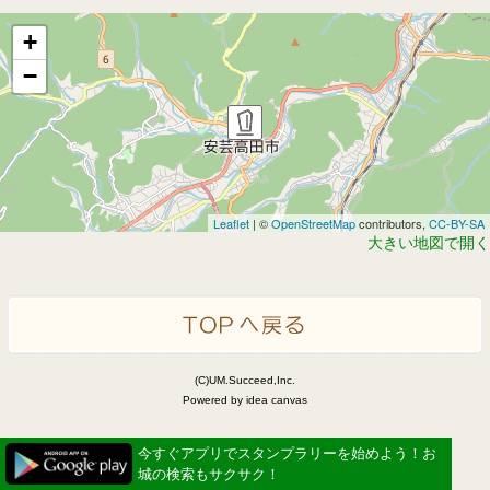
+
−
Leaflet
| ©
OpenStreetMap
contributors,
CC-BY-SA
大きい地図で開く
(C)UM.Succeed,Inc.
Powered by idea canvas
今すぐアプリでスタンプラリーを始めよう！お
城の検索もサクサク！