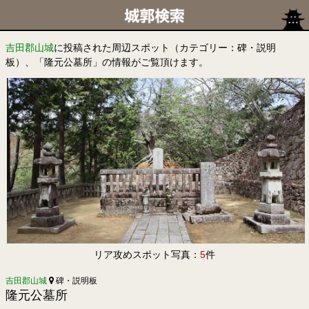
吉田郡山城
に投稿された周辺スポット（カテゴリー：碑・説明
板）、「隆元公墓所」の情報がご覧頂けます。
リア攻めスポット写真：
5
件
吉田郡山城
碑・説明板
隆元公墓所