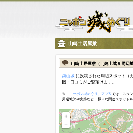
山崎土居屋敷
山崎土居屋敷（［鏡山城
周辺
鏡山城
に投稿された周辺スポット（
図・口コミがご覧頂けます。
※
「ニッポン城めぐり」アプリ
では、スタン
周辺城郭や史跡など、様々な関連スポット
+
−