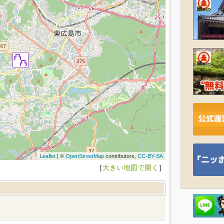
Leaflet
| ©
OpenStreetMap
contributors,
CC-BY-SA
［
大きい地図で開く
］