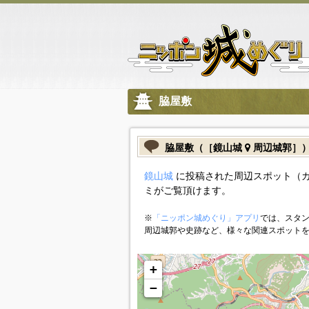
脇屋敷
脇屋敷（［鏡山城
周辺城郭］
鏡山城
に投稿された周辺スポット（
ミがご覧頂けます。
※
「ニッポン城めぐり」アプリ
では、スタン
周辺城郭や史跡など、様々な関連スポット
+
−