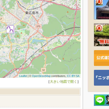
Leaflet
| ©
OpenStreetMap
contributors,
CC-BY-SA
［
大きい地図で開く
］