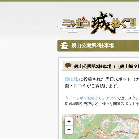
鏡山公園第2駐車場
鏡山公園第2駐車場（［鏡山城
鏡山城
に投稿された周辺スポット（カ
図・口コミがご覧頂けます。
※
「ニッポン城めぐり」アプリ
では、スタン
周辺城郭や史跡など、様々な関連スポット
+
−