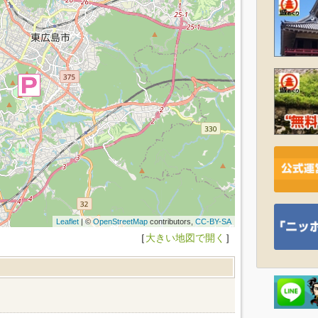
Leaflet
| ©
OpenStreetMap
contributors,
CC-BY-SA
［
大きい地図で開く
］