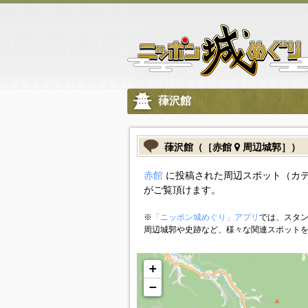
葎沢館
葎沢館（［赤館
周辺城郭］）
赤館
に投稿された周辺スポット（カ
がご覧頂けます。
※
「ニッポン城めぐり」アプリ
では、スタン
周辺城郭や史跡など、様々な関連スポット
+
−