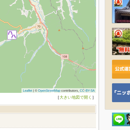
Leaflet
| ©
OpenStreetMap
contributors,
CC-BY-SA
［
大きい地図で開く
］