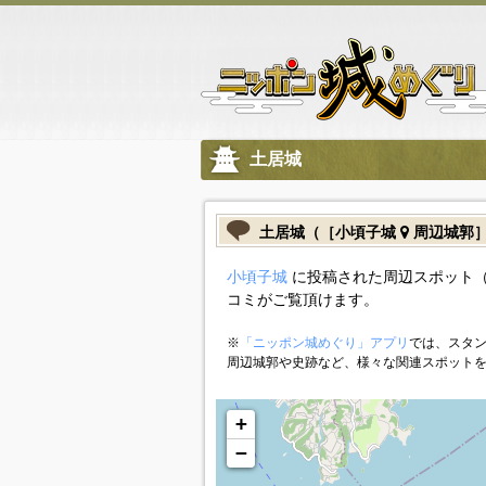
土居城
土居城（［小頃子城
周辺城郭
小頃子城
に投稿された周辺スポット（
コミがご覧頂けます。
※
「ニッポン城めぐり」アプリ
では、スタン
周辺城郭や史跡など、様々な関連スポット
+
−