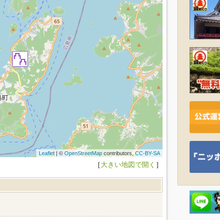
Leaflet
| ©
OpenStreetMap
contributors,
CC-BY-SA
［
大きい地図で開く
］