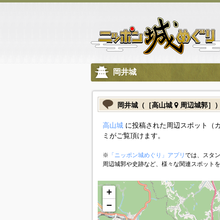
岡井城
岡井城（［高山城
周辺城郭］
高山城
に投稿された周辺スポット（
ミがご覧頂けます。
※
「ニッポン城めぐり」アプリ
では、スタン
周辺城郭や史跡など、様々な関連スポット
+
−