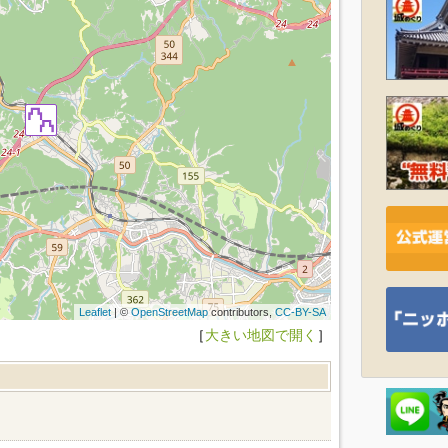
Leaflet
| ©
OpenStreetMap
contributors,
CC-BY-SA
［
大きい地図で開く
］