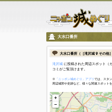
大水口番所
大水口番所（［滝沢城
その他
滝沢城
に投稿された周辺スポット（
コミがご覧頂けます。
※
「ニッポン城めぐり」アプリ
では、スタン
周辺城郭や史跡など、様々な関連スポット
+
−