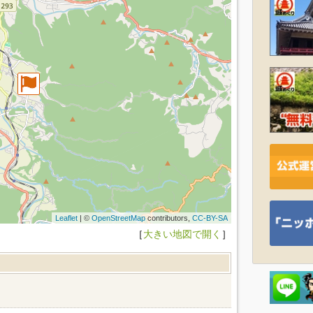
Leaflet
| ©
OpenStreetMap
contributors,
CC-BY-SA
［
大きい地図で開く
］