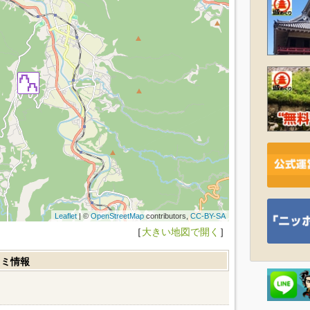
Leaflet
| ©
OpenStreetMap
contributors,
CC-BY-SA
［
大きい地図で開く
］
コミ情報