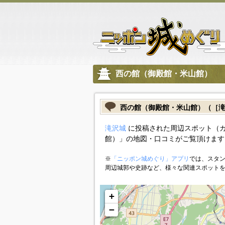
西の館（御殿館・米山館）
西の館（御殿館・米山館）（［
滝沢城
に投稿された周辺スポット（
館）」の地図・口コミがご覧頂けます
※
「ニッポン城めぐり」アプリ
では、スタン
周辺城郭や史跡など、様々な関連スポット
+
−