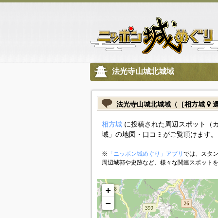
法光寺山城北城域
法光寺山城北城域（［相方城
遺
相方城
に投稿された周辺スポット（
域」の地図・口コミがご覧頂けます。
※
「ニッポン城めぐり」アプリ
では、スタン
周辺城郭や史跡など、様々な関連スポット
+
−