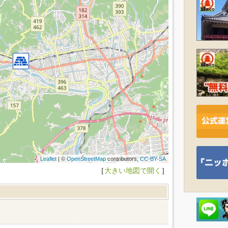
Leaflet
| ©
OpenStreetMap
contributors,
CC-BY-SA
［
大きい地図で開く
］