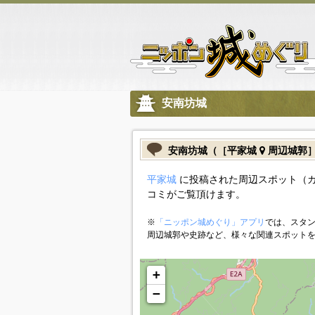
安南坊城
安南坊城（［平家城
周辺城郭
平家城
に投稿された周辺スポット（
コミがご覧頂けます。
※
「ニッポン城めぐり」アプリ
では、スタン
周辺城郭や史跡など、様々な関連スポット
+
−