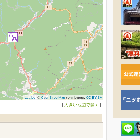
Leaflet
| ©
OpenStreetMap
contributors,
CC-BY-SA
［
大きい地図で開く
］