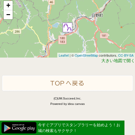
+
−
Leaflet
| ©
OpenStreetMap
contributors,
CC-BY-SA
大きい地図で開く
(C)UM.Succeed,Inc.
Powered by idea canvas
今すぐアプリでスタンプラリーを始めよう！お
城の検索もサクサク！