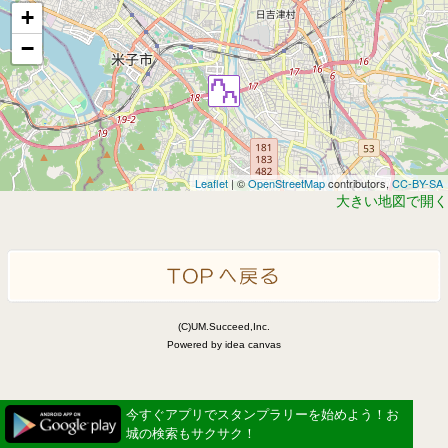
+
−
Leaflet
| ©
OpenStreetMap
contributors,
CC-BY-SA
大きい地図で開く
(C)UM.Succeed,Inc.
Powered by idea canvas
今すぐアプリでスタンプラリーを始めよう！お
城の検索もサクサク！