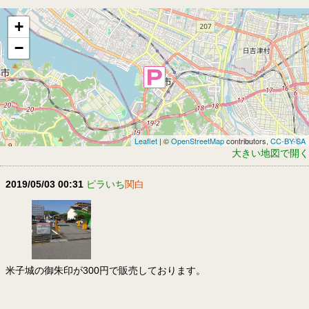
+
−
Leaflet
| ©
OpenStreetMap
contributors,
CC-BY-SA
大きい地図で開く
2019/05/03 00:31
ピラいち
関白
米子城の御朱印が300円で販売しております。