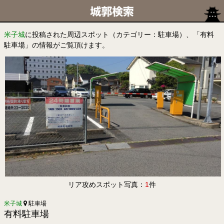
米子城
に投稿された周辺スポット（カテゴリー：駐車場）、「有料
駐車場」の情報がご覧頂けます。
リア攻めスポット写真：
1
件
米子城
駐車場
有料駐車場