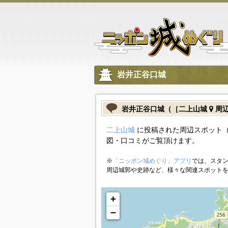
岩井正谷口城
岩井正谷口城（［二上山城
周辺
二上山城
に投稿された周辺スポット（
図・口コミがご覧頂けます。
※
「ニッポン城めぐり」アプリ
では、スタン
周辺城郭や史跡など、様々な関連スポット
+
−