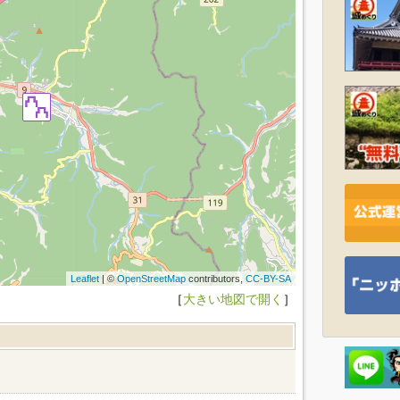
Leaflet
| ©
OpenStreetMap
contributors,
CC-BY-SA
［
大きい地図で開く
］