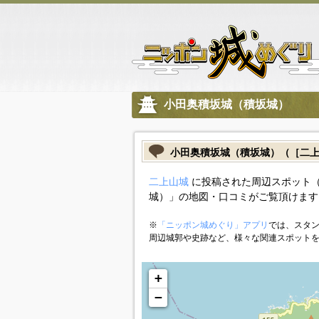
小田奥積坂城（積坂城）
小田奥積坂城（積坂城）（［二
二上山城
に投稿された周辺スポット（
城）」の地図・口コミがご覧頂けます
※
「ニッポン城めぐり」アプリ
では、スタン
周辺城郭や史跡など、様々な関連スポット
+
−