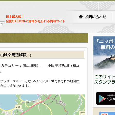
上山城
周辺城郭］）
カテゴリー：周辺城郭）、「小田奥積坂城（積坂
。
プラリースポットとなっている3,000城それぞれの地図に、
を自由に追加できます。