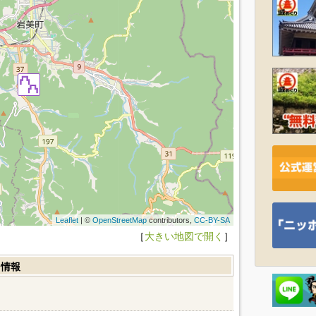
Leaflet
| ©
OpenStreetMap
contributors,
CC-BY-SA
［
大きい地図で開く
］
ミ情報