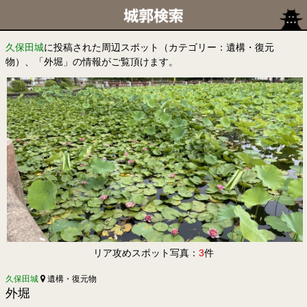
久保田城
に投稿された周辺スポット（カテゴリー：遺構・復元
物）、「外堀」の情報がご覧頂けます。
リア攻めスポット写真：
3
件
久保田城
遺構・復元物
外堀