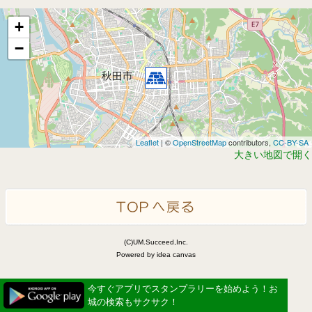
+
−
Leaflet
| ©
OpenStreetMap
contributors,
CC-BY-SA
大きい地図で開く
(C)UM.Succeed,Inc.
Powered by idea canvas
今すぐアプリでスタンプラリーを始めよう！お
城の検索もサクサク！