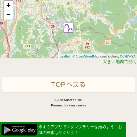
+
−
Leaflet
| ©
OpenStreetMap
contributors,
CC-BY-SA
大きい地図で開く
(C)UM.Succeed,Inc.
Powered by idea canvas
今すぐアプリでスタンプラリーを始めよう！お
城の検索もサクサク！