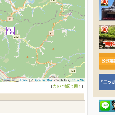
Leaflet
| ©
OpenStreetMap
contributors,
CC-BY-SA
［
大きい地図で開く
］