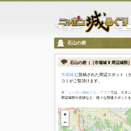
石山の砦
石山の砦（［市場城
周辺城郭
市場城
に投稿された周辺スポット（
コミがご覧頂けます。
※
「ニッポン城めぐり」アプリ
では、スタン
周辺城郭や史跡など、様々な関連スポット
+
−