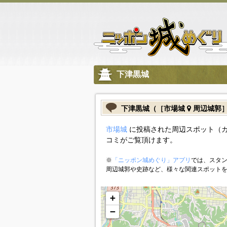
下津黒城
下津黒城（［市場城
周辺城郭
市場城
に投稿された周辺スポット（
コミがご覧頂けます。
※
「ニッポン城めぐり」アプリ
では、スタン
周辺城郭や史跡など、様々な関連スポット
+
−