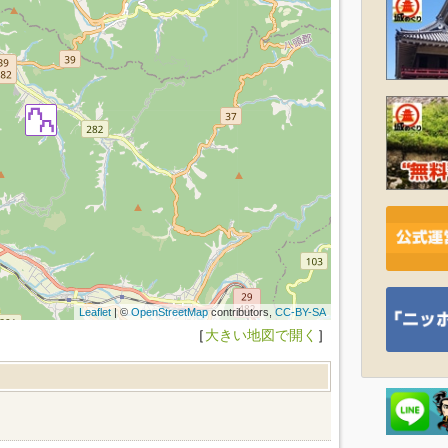
Leaflet
| ©
OpenStreetMap
contributors,
CC-BY-SA
［
大きい地図で開く
］