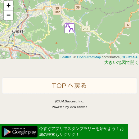
+
−
Leaflet
| ©
OpenStreetMap
contributors,
CC-BY-SA
大きい地図で開く
(C)UM.Succeed,Inc.
Powered by idea canvas
今すぐアプリでスタンプラリーを始めよう！お
城の検索もサクサク！