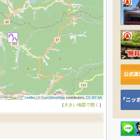
Leaflet
| ©
OpenStreetMap
contributors,
CC-BY-SA
［
大きい地図で開く
］