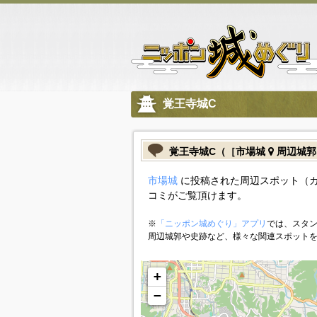
覚王寺城C
覚王寺城C（［市場城
周辺城郭
市場城
に投稿された周辺スポット（カ
コミがご覧頂けます。
※
「ニッポン城めぐり」アプリ
では、スタン
周辺城郭や史跡など、様々な関連スポット
+
−