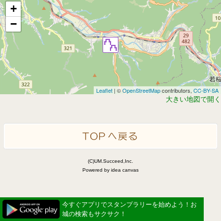
+
−
Leaflet
| ©
OpenStreetMap
contributors,
CC-BY-SA
大きい地図で開く
(C)UM.Succeed,Inc.
Powered by idea canvas
今すぐアプリでスタンプラリーを始めよう！お
城の検索もサクサク！