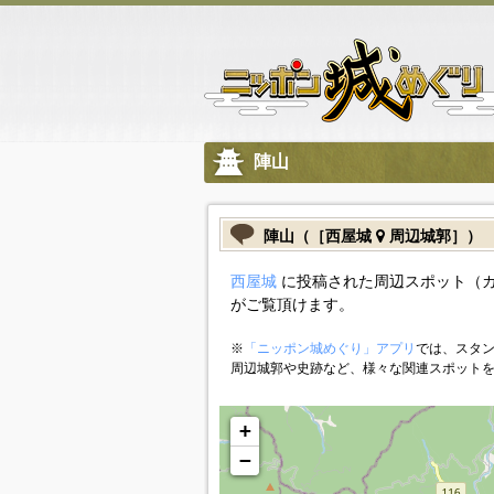
陣山
陣山（［西屋城
周辺城郭］）
西屋城
に投稿された周辺スポット（
がご覧頂けます。
※
「ニッポン城めぐり」アプリ
では、スタン
周辺城郭や史跡など、様々な関連スポット
+
−