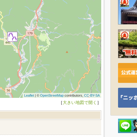
Leaflet
| ©
OpenStreetMap
contributors,
CC-BY-SA
［
大きい地図で開く
］