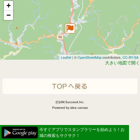
+
−
Leaflet
| ©
OpenStreetMap
contributors,
CC-BY-SA
大きい地図で開く
(C)UM.Succeed,Inc.
Powered by idea canvas
今すぐアプリでスタンプラリーを始めよう！お
城の検索もサクサク！