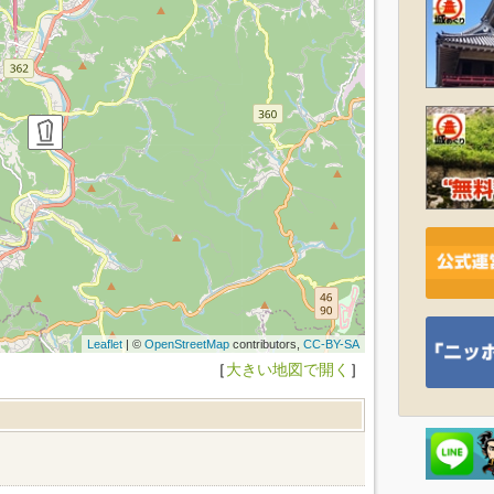
Leaflet
| ©
OpenStreetMap
contributors,
CC-BY-SA
［
大きい地図で開く
］