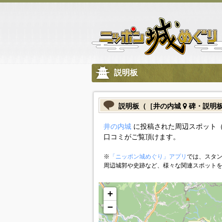
説明板
説明板（［井の内城
碑・説明
井の内城
に投稿された周辺スポット（
口コミがご覧頂けます。
※
「ニッポン城めぐり」アプリ
では、スタン
周辺城郭や史跡など、様々な関連スポット
+
−