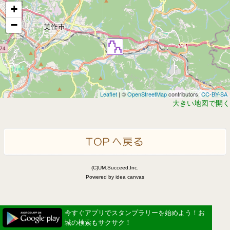
+
−
Leaflet
| ©
OpenStreetMap
contributors,
CC-BY-SA
大きい地図で開く
(C)UM.Succeed,Inc.
Powered by idea canvas
今すぐアプリでスタンプラリーを始めよう！お
城の検索もサクサク！