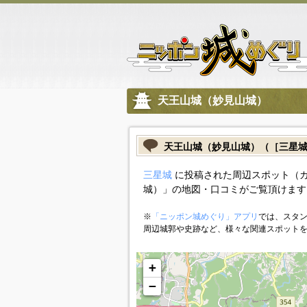
天王山城（妙見山城）
天王山城（妙見山城）（［三星
三星城
に投稿された周辺スポット（
城）」の地図・口コミがご覧頂けます
※
「ニッポン城めぐり」アプリ
では、スタン
周辺城郭や史跡など、様々な関連スポット
+
−