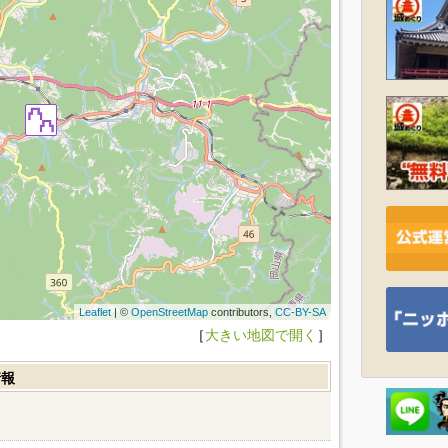
Leaflet
| ©
OpenStreetMap
contributors,
CC-BY-SA
［
大きい地図で開く
］
情報