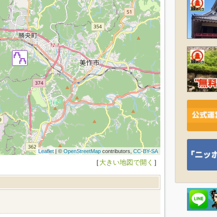
Leaflet
| ©
OpenStreetMap
contributors,
CC-BY-SA
［
大きい地図で開く
］