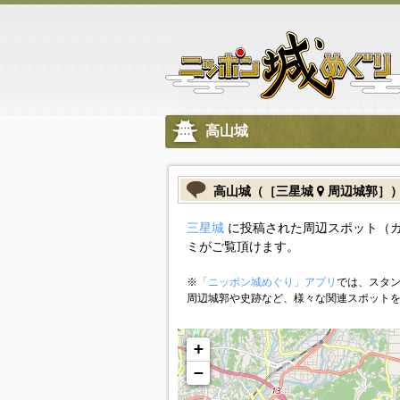
高山城
高山城（［三星城
周辺城郭］
三星城
に投稿された周辺スポット（
ミがご覧頂けます。
※
「ニッポン城めぐり」アプリ
では、スタン
周辺城郭や史跡など、様々な関連スポット
+
−