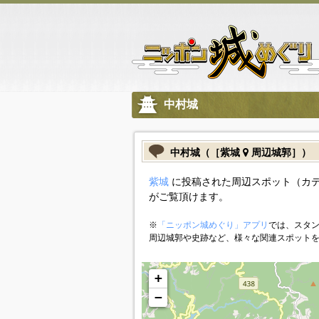
中村城
中村城（［紫城
周辺城郭］）
紫城
に投稿された周辺スポット（カ
がご覧頂けます。
※
「ニッポン城めぐり」アプリ
では、スタン
周辺城郭や史跡など、様々な関連スポット
+
−