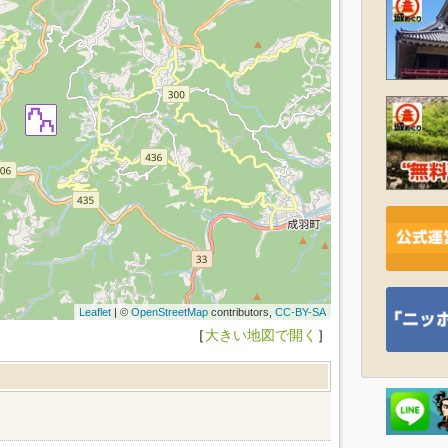
Leaflet
| ©
OpenStreetMap
contributors,
CC-BY-SA
［
大きい地図で開く
］