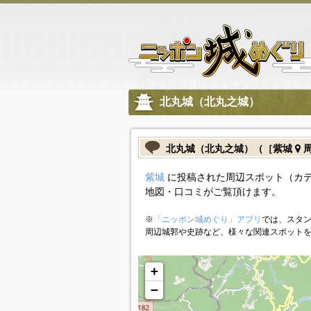
北丸城（北丸之城）
北丸城（北丸之城）（［紫城
周
紫城
に投稿された周辺スポット（カ
地図・口コミがご覧頂けます。
※
「ニッポン城めぐり」アプリ
では、スタン
周辺城郭や史跡など、様々な関連スポット
+
−