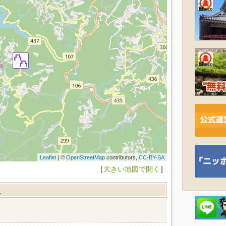
Leaflet
| ©
OpenStreetMap
contributors,
CC-BY-SA
［
大きい地図で開く
］
報