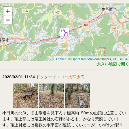
+
−
Leaflet
| ©
OpenStreetMap
contributors,
CC-BY-SA
大きい地図で開く
2026/02/01 11:34
ドクターイエロー
大宰少弐
小田川の北側、旧山陽道を見下ろす標高約150ｍの山頂に位置してい
ます。頂上部には竜王神社の石碑があるも、かなり荒廃していま
す。頂上付近には複数の削平面が連続していますが、いずれの郭？