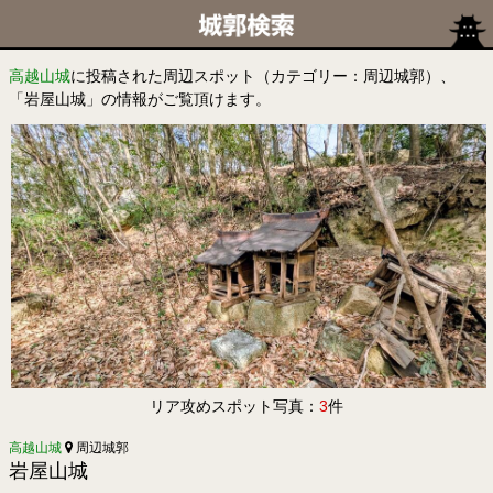
高越山城
に投稿された周辺スポット（カテゴリー：周辺城郭）、
「岩屋山城」の情報がご覧頂けます。
リア攻めスポット写真：
3
件
高越山城
周辺城郭
岩屋山城