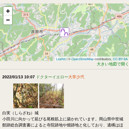
+
−
Leaflet
| ©
OpenStreetMap
contributors,
CC-BY-SA
大きい地図で開く
2022/01/13 10:07
ドクターイエロー
大宰少弐
白実（しらざね）城
小田川に向かって延びる尾根筋上に築かれています。岡山県中世城
館跡総合調査書によると寺院跡地や畑跡地と化しており、遺構はほ