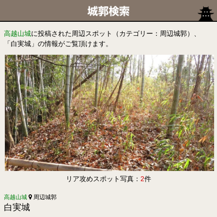
高越山城
に投稿された周辺スポット（カテゴリー：周辺城郭）、
「白実城」の情報がご覧頂けます。
リア攻めスポット写真：
2
件
高越山城
周辺城郭
白実城