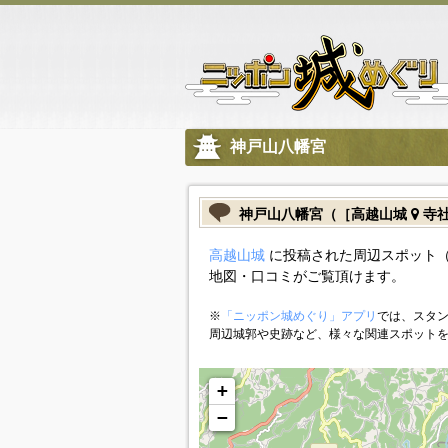
神戸山八幡宮
神戸山八幡宮（［高越山城
寺社
高越山城
に投稿された周辺スポット（
地図・口コミがご覧頂けます。
※
「ニッポン城めぐり」アプリ
では、スタン
周辺城郭や史跡など、様々な関連スポット
+
−