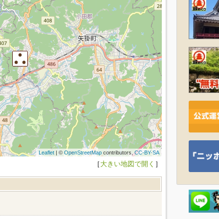
Leaflet
| ©
OpenStreetMap
contributors,
CC-BY-SA
［
大きい地図で開く
］