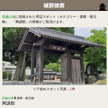
高越山城
に投稿された周辺スポット（カテゴリー：遺構・復元
物）、「興譲館」の情報がご覧頂けます。
リア攻めスポット写真：
1
件
高越山城
遺構・復元物
興譲館