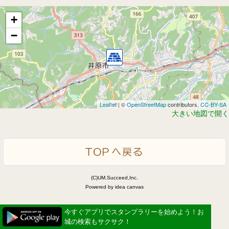
+
−
Leaflet
| ©
OpenStreetMap
contributors,
CC-BY-SA
大きい地図で開く
(C)UM.Succeed,Inc.
Powered by idea canvas
今すぐアプリでスタンプラリーを始めよう！お
城の検索もサクサク！