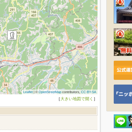
Leaflet
| ©
OpenStreetMap
contributors,
CC-BY-SA
［
大きい地図で開く
］