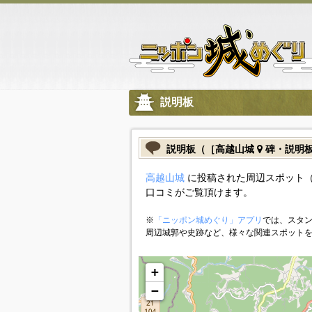
説明板
説明板（［高越山城
碑・説明
高越山城
に投稿された周辺スポット（
口コミがご覧頂けます。
※
「ニッポン城めぐり」アプリ
では、スタン
周辺城郭や史跡など、様々な関連スポット
+
−