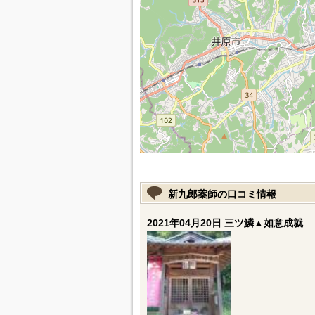
新九郎薬師の口コミ情報
2021年04月20日 三ツ鱗▲如意成就