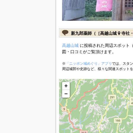
新九郎薬師（［高越山城
寺社
高越山城
に投稿された周辺スポット（
図・口コミがご覧頂けます。
※
「ニッポン城めぐり」アプリ
では、スタン
周辺城郭や史跡など、様々な関連スポット
+
−