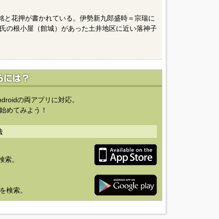
の銘と花押が書かれている。伊勢新九郎盛時＝宗瑞に
氏の根小屋（館城）があった土井地区に近い落神子
ndroidの両アプリに対応。
始めてみよう！
法
を検索。
り」を検索。