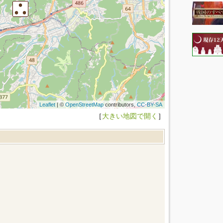
Leaflet
| ©
OpenStreetMap
contributors,
CC-BY-SA
［
大きい地図で開く
］