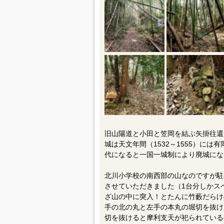
旧山陽道と小田と笠岡を結ぶ矢掛往還
城は天文年間（1532～1555）に
代になると一国一城制により廃城にな
北川小学校の南西部の山なのですが駐
させていただきました（1台分しかス
ざ山の中に突入！とたんに竹藪だらけ
手の北の丸と左手の本丸の堀切を抜け
切を抜けると摩利支天が祀られている