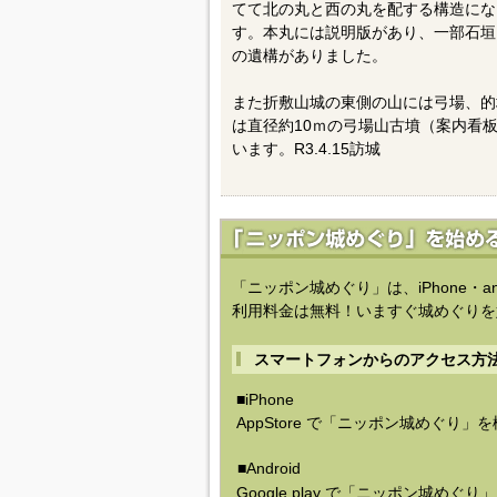
てて北の丸と西の丸を配する構造にな
す。本丸には説明版があり、一部石垣
の遺構がありました。
また折敷山城の東側の山には弓場、的
は直径約10ｍの弓場山古墳（案内看
います。R3.4.15訪城
「ニッポン城めぐり」は、iPhone・a
利用料金は無料！いますぐ城めぐりを
スマートフォンからのアクセス方
■iPhone
AppStore で「ニッポン城めぐり」
■Android
Google play で「ニッポン城めぐ