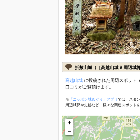
折敷山城（［高越山城
周辺城
高越山城
に投稿された周辺スポット（
口コミがご覧頂けます。
※
「ニッポン城めぐり」アプリ
では、スタン
周辺城郭や史跡など、様々な関連スポット
+
−