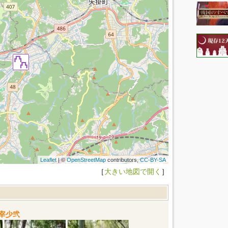
Leaflet
| ©
OpenStreetMap
contributors,
CC-BY-SA
［
大きい地図で開く
］
宰少弐