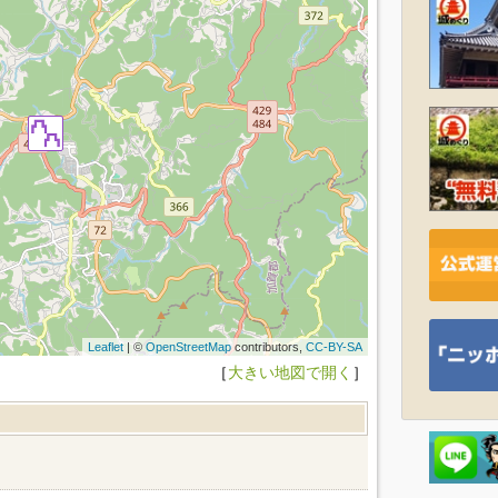
Leaflet
| ©
OpenStreetMap
contributors,
CC-BY-SA
［
大きい地図で開く
］