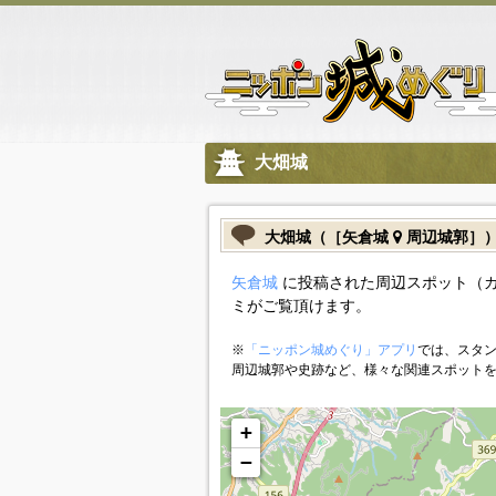
大畑城
大畑城（［矢倉城
周辺城郭］
矢倉城
に投稿された周辺スポット（
ミがご覧頂けます。
※
「ニッポン城めぐり」アプリ
では、スタン
周辺城郭や史跡など、様々な関連スポット
+
−