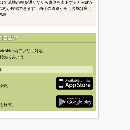
けて墓地の横を通りながら東側を南下すると何故か
竪堀)が確認できます。西側の道路からも竪堀は良く
訪城
ndroidの両アプリに対応。
始めてみよう！
法
を検索。
り」を検索。