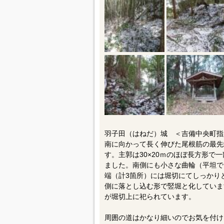
羽子田（はねだ）城 ＜吉備中央町指
南に向かって長く伸びた尾根筋の最先
す。主郭は30×20ｍのほぼ長方形で
ました。南側にも小さな曲輪（平坦で
端（計3箇所）には堀切にてしっかり
側に落とし込む形で竪堀と化していま
が堀切上に祀られています。
周囲の道はかなり細いのでお気を付け