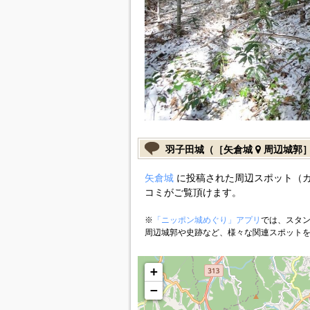
羽子田城（［矢倉城
周辺城郭
矢倉城
に投稿された周辺スポット（
コミがご覧頂けます。
※
「ニッポン城めぐり」アプリ
では、スタン
周辺城郭や史跡など、様々な関連スポット
+
−