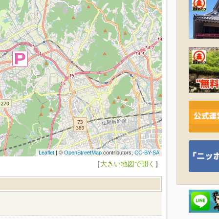
Leaflet
| ©
OpenStreetMap
contributors,
CC-BY-SA
［
大きい地図で開く
］