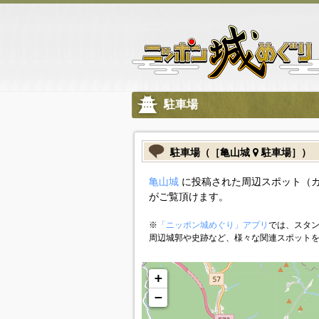
駐車場
駐車場（［亀山城
駐車場］）
亀山城
に投稿された周辺スポット（
がご覧頂けます。
※
「ニッポン城めぐり」アプリ
では、スタン
周辺城郭や史跡など、様々な関連スポット
+
−