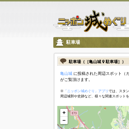
駐車場
駐車場（［亀山城
駐車場］）
亀山城
に投稿された周辺スポット（
がご覧頂けます。
※
「ニッポン城めぐり」アプリ
では、スタン
周辺城郭や史跡など、様々な関連スポット
+
−