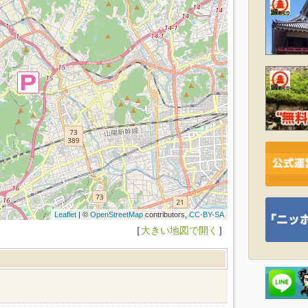
Leaflet
| ©
OpenStreetMap
contributors,
CC-BY-SA
［
大きい地図で開く
］