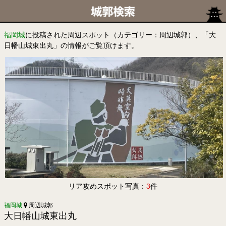
福岡城
に投稿された周辺スポット（カテゴリー：周辺城郭）、「大
日幡山城東出丸」の情報がご覧頂けます。
リア攻めスポット写真：
3
件
福岡城
周辺城郭
大日幡山城東出丸