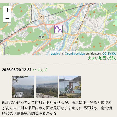
+
−
Leaflet
| ©
OpenStreetMap
contributors,
CC-BY-SA
大きい地図で開く
2026/03/20 12:31
ハマカズ
配水場が建っていて跡形もありませんが、南東に少し登ると展望岩
があり吉井川や瀬戸内市方面が見渡せます遠くに砥石城も。南北朝
時代の児島高徳も関係あるのかな