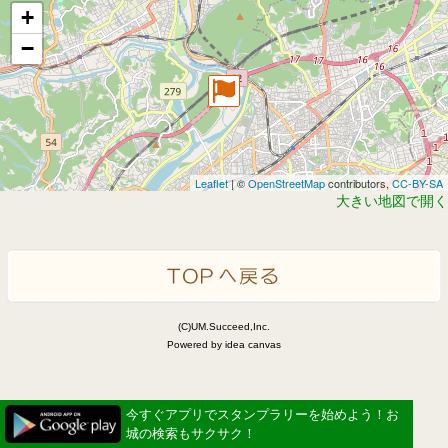
+
−
Leaflet
| ©
OpenStreetMap
contributors,
CC-BY-SA
大きい地図で開く
(C)UM.Succeed,Inc.
Powered by idea canvas
今すぐアプリでスタンプラリーを始めよう！お
城の検索もサクサク！